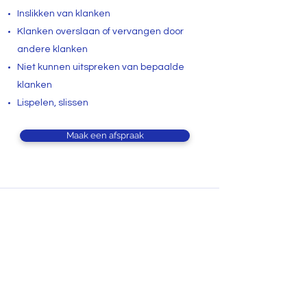
Inslikken van klanken
Klanken overslaan of vervangen door
andere klanken
Niet kunnen uitspreken van bepaalde
klanken
Lispelen, slissen
Maak een afspraak
GROEPSPRAKTIJK
VOX
info@groepspraktijkvox.be
03 646 24 37