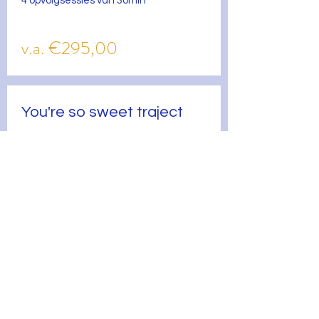
4 opvolgsessies van 30min
v.a. €295,00
You're so sweet traject
€557,00
Kies zelf wanneer je je afspraken
inplant bij onze orthomoleculaire
therapeut in Antwerpen. Na aankoop
van het pakket heb je 6 maanden om
gebruik te maken van onze
orthomoleculaire geneeskunde