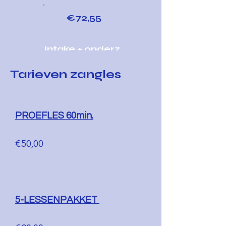
€72,55
Intake + onderz.
Tarieven zangles
€136,14*
€127,1
PROEFLES 60min.
4
€50,00
5-LESSENPAKKET