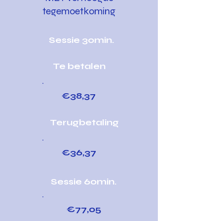
tegemoetkoming
Sessie 30min.
Te betalen
€38,37
Terugbetaling
€36,37
Sessie 60min.
€77,05