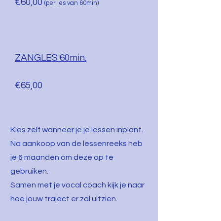
€60,00
(per les van 60min)
ZANGLES 60min.
€65,00
Kies zelf wanneer je je lessen inplant.
Na aankoop van de lessenreeks heb
je 6 maanden om deze op te
gebruiken.
Samen met je vocal coach kijk je naar
hoe jouw traject er zal uitzien.