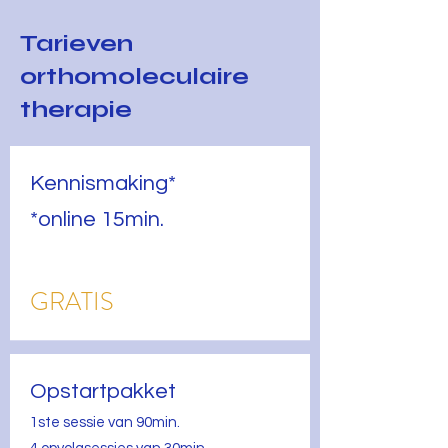
Tarieven
orthomoleculaire
therapie
Kennismaking*
*online 15min.
GRATIS
Opstartpakket
1ste sessie van 90min.