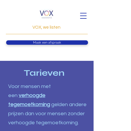
VOX, we listen
Maak een afspraak
Tarieven
Voor mensen met
een
verhoogde
tegemoetkoming
gelden andere
prijzen dan voor mensen zonder
verhoogde tegemoetkoming.