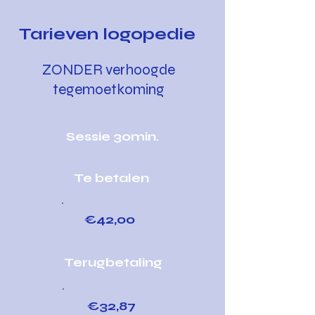
Tarieven logopedie
ZONDER verhoogde
tegemoetkoming
Sessie 30min.
Te betalen
€42,00
Terugbetaling
€32,87