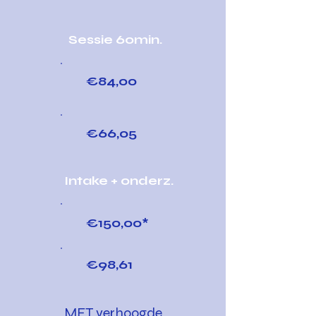
Sessie 60min.
€84,00
€66,05
Intake + onderz.
€150,00*
€98,61
MET verhoogde