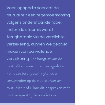
Voor logopedie voorziet de
mutualiteit een tegemoetkoming
volgens onderstaande tabel.
Indien de stoornis wordt
terugbetaald via de verplichte
verzekering, kunnen we gebruik
maken van aanvullende
Dit hangt af van de
verzekering.
mutualiteit waar u bent aangesloten. U
kan deze terugbetalingstarieven
terugvinden op de website van uw
mutualiteit of u kan dit bespreken met
uw therapeut tijdens de intake.