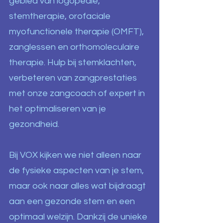
gebied van logopedie,
stemtherapie, orofaciale
myofunctionele therapie (OMFT),
zanglessen en orthomoleculaire
therapie. Hulp bij stemklachten,
verbeteren van zangprestaties
met onze zangcoach of expert in
het optimaliseren van je
gezondheid.​
Bij VOX kijken we niet alleen naar
de fysieke aspecten van je stem,
maar ook naar alles wat bijdraagt
aan een gezonde stem en een
optimaal welzijn. Dankzij de unieke