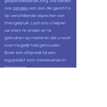
gespecialiseerde zorg. We bieden
ook
zangles
aan aan die gericht is
op verschillende aspecten van
stemgebruik. Laat ons u helpen
uw stem te vinden en te
gebruiken op manieren die u nooit
voor mogelijk had gehouden.
Boek een afspraak bij een
logopedist voor volwassenen in
Antwerpen.
Contact opnemen