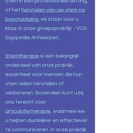
stem in een professionele setting,
of het
herstellen van uw stem na
beschadiging
, wij staan voor u
klaar in onze groepspraktijk - VOX
logopedie Antwerpen.
Stemtherapie
is een belangrijk
onderdeel van onze praktijk,
essentieel voor mensen die hun
stem willen herstellen of
verbeteren. Bovendien kunt u bij
ons terecht voor
articulatietherapie
, waarmee we
u helpen duidelijker en effectiever
te communiceren. In onze praktijk