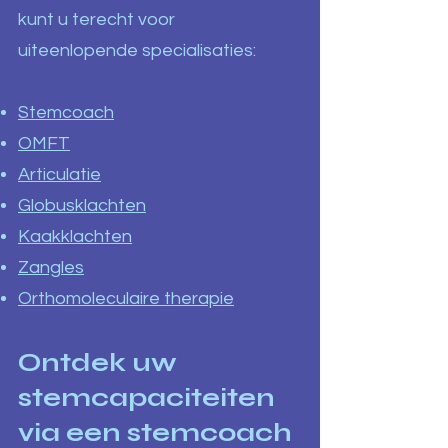
kunt u terecht voor
uiteenlopende specialisaties:
Stemcoach
OMFT
Articulatie
Globusklachten
Kaakklachten
Zangles
Orthomoleculaire therapie
Ontdek uw
stemcapaciteiten
via een stemcoach