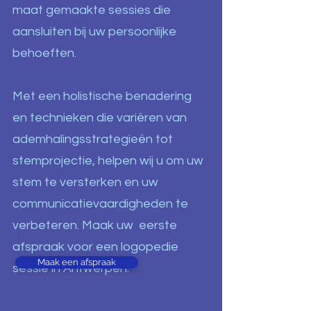
maat gemaakte sessies die
aansluiten bij uw persoonlijke
behoeften.
Met een holistische benadering
en technieken die variëren van
ademhalingsstrategieën tot
stemprojectie, helpen wij u om uw
stem te versterken en uw
communicatievaardigheden te
verbeteren. Maak uw eerste
afspraak voor een logopedie
Maak een afspraak
sessie in Antwerpen.