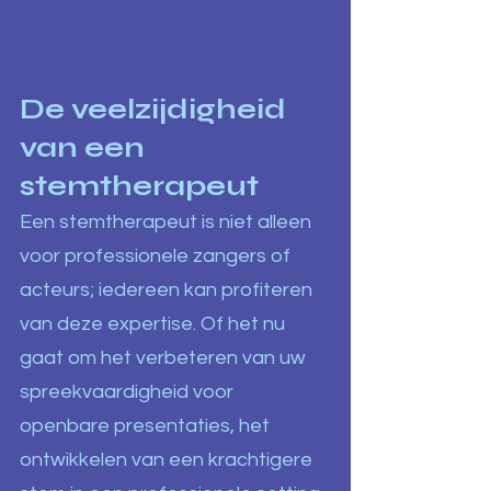
De veelzijdigheid
van een
stemtherapeut
Een stemtherapeut is niet alleen
voor professionele zangers of
acteurs; iedereen kan profiteren
van deze expertise. Of het nu
gaat om het verbeteren van uw
spreekvaardigheid voor
openbare presentaties, het
ontwikkelen van een krachtigere