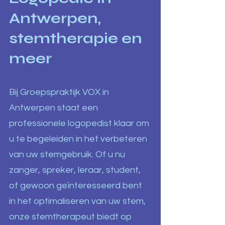
Antwerpen,
stemtherapie en
meer​
Bij Groepspraktijk VOX in
Antwerpen staat een
professionele logopedist klaar om
u te begeleiden in het verbeteren
van uw stemgebruik. Of u nu
zanger, spreker, leraar, student,
of gewoon geïnteresseerd bent
in het optimaliseren van uw stem,
onze stemtherapeut biedt op