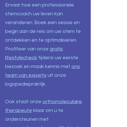
Ervaar hoe een professionele
stemcoach uw leven kan
veranderen. Boek een sessie en
begin aan de reis om uw stem te
ontdekken en te optimaliseren.
Profiteer van onze
gratis
lifestylecheck
tijdens uw eerste
bezoek en maak kennis met
ons
team van experts
uit onze
logopediepraktijk.
Ook staat onze
orthomoleculaire
therapeute
klaar om u te
ondersteunen met